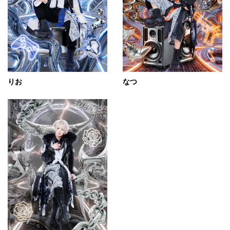
りお
なつ