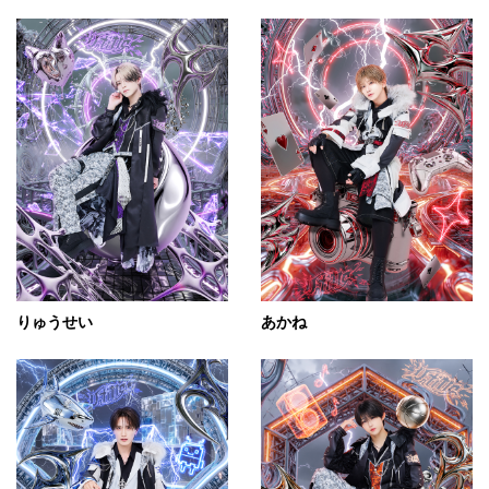
りゅうせい
あかね